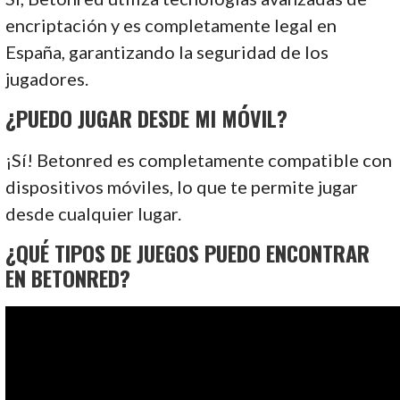
encriptación y es completamente legal en
España, garantizando la seguridad de los
jugadores.
¿PUEDO JUGAR DESDE MI MÓVIL?
¡Sí! Betonred es completamente compatible con
dispositivos móviles, lo que te permite jugar
desde cualquier lugar.
¿QUÉ TIPOS DE JUEGOS PUEDO ENCONTRAR
EN BETONRED?