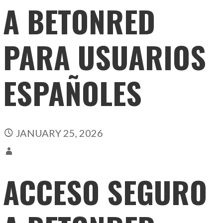
A BETONRED
PARA USUARIOS
ESPAÑOLES
JANUARY 25, 2026
ACCESO SEGURO