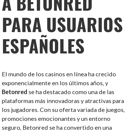
A BETONRED
PARA USUARIOS
ESPAÑOLES
El mundo de los casinos en línea ha crecido
exponencialmente en los últimos años, y
Betonred
se ha destacado como una de las
plataformas más innovadoras y atractivas para
los jugadores. Con su oferta variada de juegos,
promociones emocionantes y un entorno
seguro, Betonred se ha convertido en una