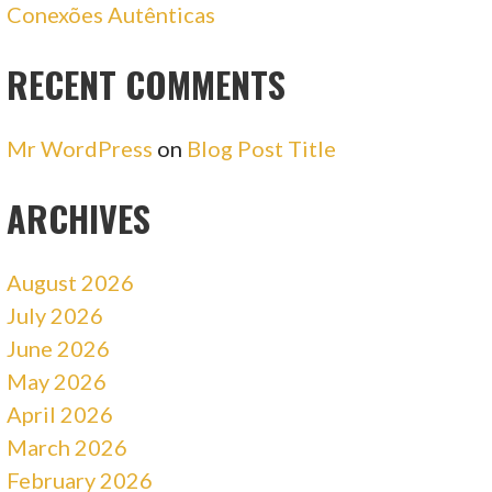
Conexões Autênticas
RECENT COMMENTS
Mr WordPress
on
Blog Post Title
ARCHIVES
August 2026
July 2026
June 2026
May 2026
April 2026
March 2026
February 2026