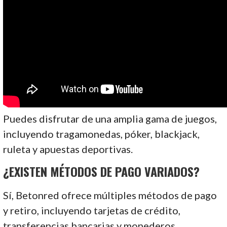
Puedes disfrutar de una amplia gama de juegos,
incluyendo tragamonedas, póker, blackjack,
ruleta y apuestas deportivas.
¿EXISTEN MÉTODOS DE PAGO VARIADOS?
Sí, Betonred ofrece múltiples métodos de pago
y retiro, incluyendo tarjetas de crédito,
transferencias bancarias y monederos