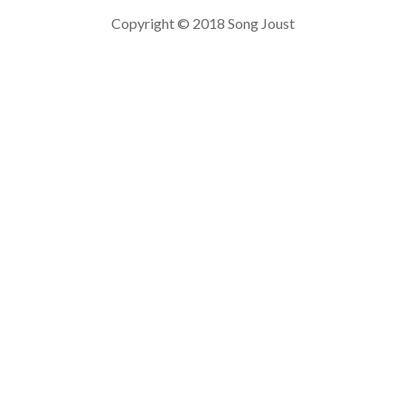
Copyright © 2018 Song Joust