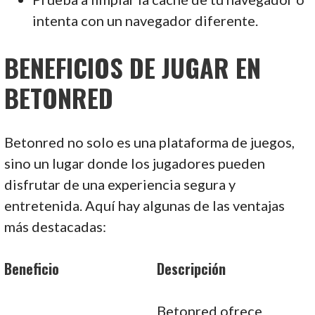
intenta con un navegador diferente.
BENEFICIOS DE JUGAR EN
BETONRED
Betonred no solo es una plataforma de juegos,
sino un lugar donde los jugadores pueden
disfrutar de una experiencia segura y
entretenida. Aquí hay algunas de las ventajas
más destacadas:
Beneficio
Descripción
Betonred ofrece