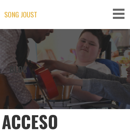
Skip
to
SONG JOUST
content
BLOG
ACCESO