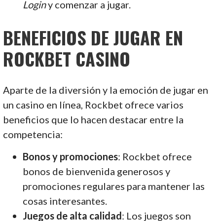
Login
y comenzar a jugar.
BENEFICIOS DE JUGAR EN
ROCKBET CASINO
Aparte de la diversión y la emoción de jugar en
un casino en línea, Rockbet ofrece varios
beneficios que lo hacen destacar entre la
competencia:
Bonos y promociones
: Rockbet ofrece
bonos de bienvenida generosos y
promociones regulares para mantener las
cosas interesantes.
Juegos de alta calidad
: Los juegos son