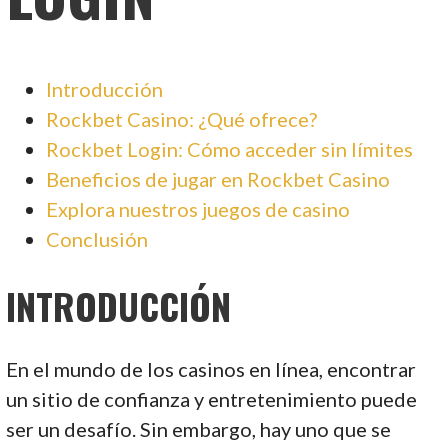
Introducción
Rockbet Casino: ¿Qué ofrece?
Rockbet Login: Cómo acceder sin límites
Beneficios de jugar en Rockbet Casino
Explora nuestros juegos de casino
Conclusión
INTRODUCCIÓN
En el mundo de los casinos en línea, encontrar
un sitio de confianza y entretenimiento puede
ser un desafío. Sin embargo, hay uno que se